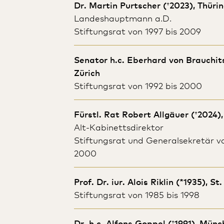
Dr. Martin Purtscher (
†
2023), Thüri
Landeshauptmann a.D.
Stiftungsrat von 1997 bis 2009
Senator h.c. Eberhard von Brauchit
Zürich
Stiftungsrat von 1992 bis 2000
Fürstl. Rat Robert Allgäuer (
†
2024)
Alt-Kabinettsdirektor
Stiftungsrat und Generalsekretär vo
2000
Prof. Dr. iur. Alois Riklin (*1935), St
Stiftungsrat von 1985 bis 1998
Dr. h.c. Alfons Goppel (
†
1991), Münc