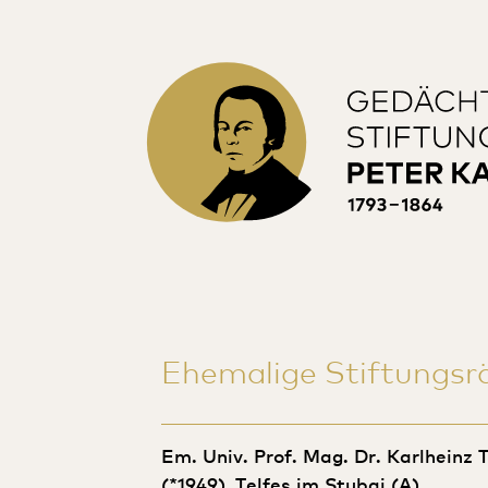
Ehemalige Stiftungsr
Em. Univ. Prof. Mag. Dr. Karlheinz 
(*1949), Telfes im Stubai (A)