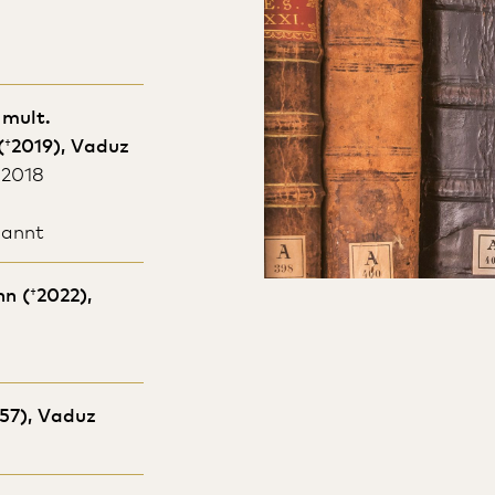
 mult.
(
†
2019), Vaduz
 2018
nannt
nn (
†
2022),
957), Vaduz