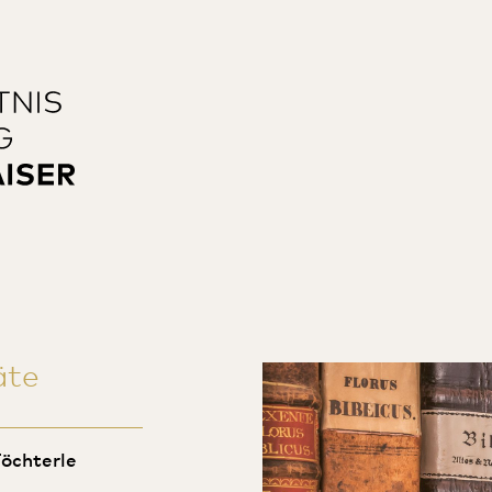
äte
Töchterle