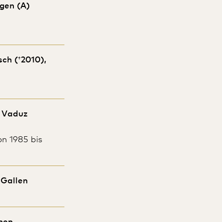
ngen (A)
sch (
†
2010),
, Vaduz
n 1985 bis
. Gallen
hen